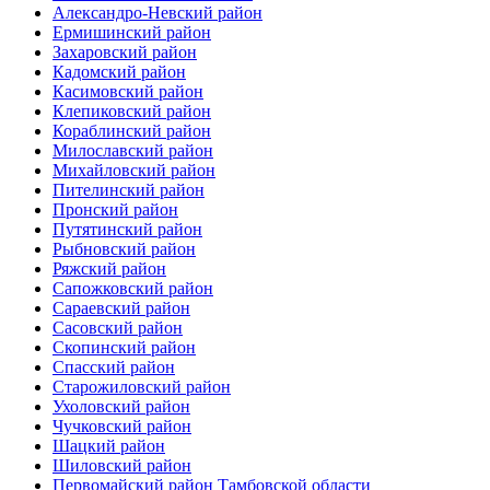
Александро-Невский район
Ермишинский район
Захаровский район
Кадомский район
Касимовский район
Клепиковский район
Кораблинский район
Милославский район
Михайловский район
Пителинский район
Пронский район
Путятинский район
Рыбновский район
Ряжский район
Сапожковский район
Сараевский район
Сасовский район
Скопинский район
Спасский район
Старожиловский район
Ухоловский район
Чучковский район
Шацкий район
Шиловский район
Первомайский район Тамбовской области